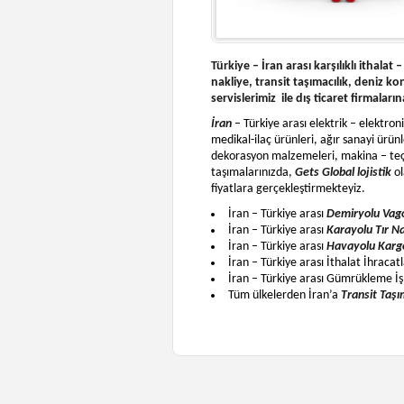
Türkiye – İran arası karşılıklı ithalat
nakliye, transit taşımacılık, deniz 
servislerimiz ile dış ticaret firmalar
İran
– Türkiye arası elektrik – elektron
medikal-ilaç ürünleri, ağır sanayi ürün
dekorasyon malzemeleri, makina – teçhi
taşımalarınızda,
Gets Global lojistik
ol
fiyatlara gerçekleştirmekteyiz.
İran – Türkiye arası
Demiryolu Vago
İran – Türkiye arası
Karayolu Tır N
İran – Türkiye arası
Havayolu Karg
İran – Türkiye arası İthalat İhraca
İran – Türkiye arası Gümrükleme İş
Tüm ülkelerden İran’a
Transit Taşı