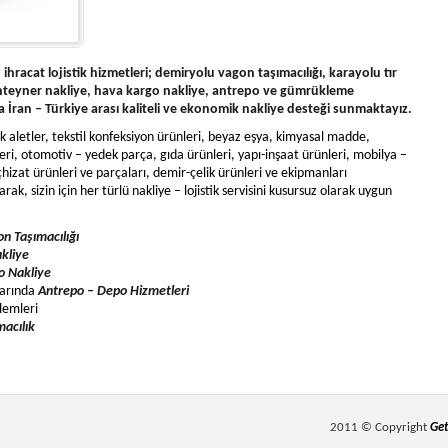
 – ihracat lojistik hizmetleri; demiryolu vagon taşımacılığı, karayolu tır
konteyner nakliye, hava kargo nakliye, antrepo ve gümrükleme
ına İran – Türkiye arası kaliteli ve ekonomik nakliye desteği sunmaktayız.
ik aletler, tekstil konfeksiyon ürünleri, beyaz eşya, kimyasal madde,
leri, otomotiv – yedek parça, gıda ürünleri, yapı-inşaat ürünleri, mobilya –
zat ürünleri ve parçaları, demir-çelik ürünleri ve ekipmanları
arak, sizin için her türlü nakliye – lojistik servisini kusursuz olarak uygun
n Taşımacılığı
akliye
o Nakliye
tlarında
Antrepo – Depo Hizmetleri
lemleri
macılık
2011 © Copyright
Get