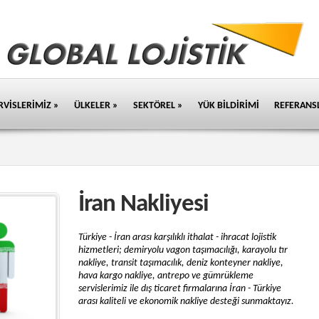
v
RVİSLERİMİZ
»
ÜLKELER
»
SEKTÖREL
»
YÜK BİLDİRİMİ
REFERANS
İran Nakliyesi
Türkiye - İran arası karşılıklı ithalat - ihracat lojistik
hizmetleri; demiryolu vagon taşımacılığı, karayolu tır
nakliye, transit taşımacılık, deniz konteyner nakliye,
hava kargo nakliye, antrepo ve gümrükleme
servislerimiz ile dış ticaret firmalarına İran - Türkiye
arası kaliteli ve ekonomik nakliye desteği sunmaktayız.